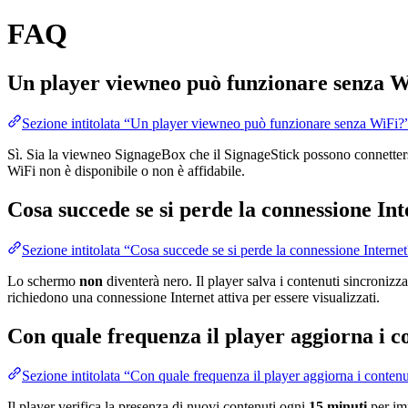
FAQ
Un player viewneo può funzionare senza 
Sezione intitolata “Un player viewneo può funzionare senza WiFi?
Sì. Sia la viewneo SignageBox che il SignageStick possono connetter
WiFi non è disponibile o non è affidabile.
Cosa succede se si perde la connessione In
Sezione intitolata “Cosa succede se si perde la connessione Interne
Lo schermo
non
diventerà nero. Il player salva i contenuti sincronizzat
richiedono una connessione Internet attiva per essere visualizzati.
Con quale frequenza il player aggiorna i c
Sezione intitolata “Con quale frequenza il player aggiorna i contenu
Il player verifica la presenza di nuovi contenuti ogni
15 minuti
per imp