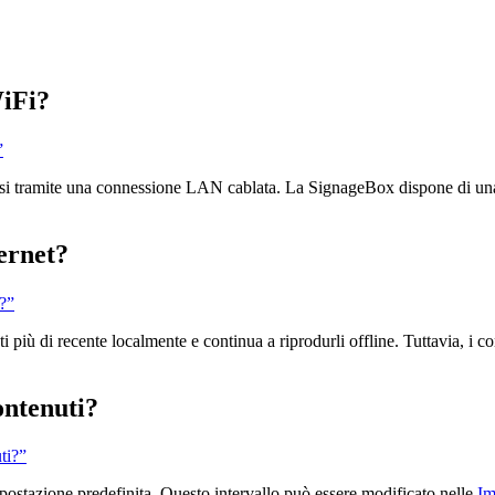
WiFi?
”
si tramite una connessione LAN cablata. La SignageBox dispone di una
ternet?
t?”
i più di recente localmente e continua a riprodurli offline. Tuttavia, i co
ontenuti?
ti?”
ostazione predefinita. Questo intervallo può essere modificato nelle
Im