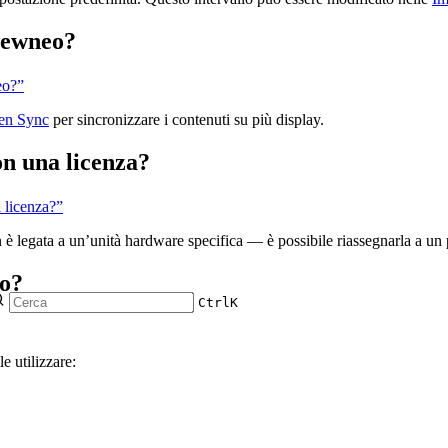
viewneo?
eo?”
een Sync
per sincronizzare i contenuti su più display.
on una licenza?
a licenza?”
on è legata a un’unità hardware specifica — è possibile riassegnarla a un
eo?
Ctrl
K
e utilizzare: