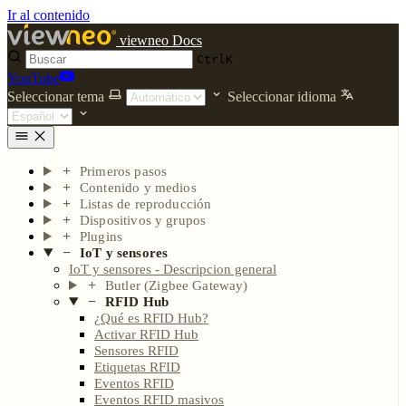
Ir al contenido
viewneo Docs
Ctrl
K
YouTube
Seleccionar tema
Seleccionar idioma
Primeros pasos
Contenido y medios
Listas de reproducción
Dispositivos y grupos
Plugins
IoT y sensores
IoT y sensores - Descripcion general
Butler (Zigbee Gateway)
RFID Hub
¿Qué es RFID Hub?
Activar RFID Hub
Sensores RFID
Etiquetas RFID
Eventos RFID
Eventos RFID masivos