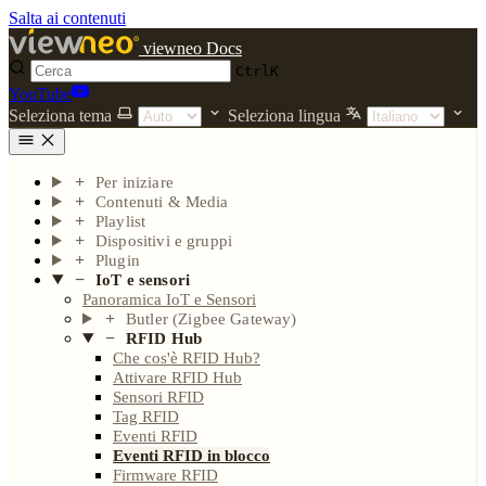
Salta ai contenuti
viewneo Docs
Ctrl
K
YouTube
Seleziona tema
Seleziona lingua
Per iniziare
Contenuti & Media
Playlist
Dispositivi e gruppi
Plugin
IoT e sensori
Panoramica IoT e Sensori
Butler (Zigbee Gateway)
RFID Hub
Che cos'è RFID Hub?
Attivare RFID Hub
Sensori RFID
Tag RFID
Eventi RFID
Eventi RFID in blocco
Firmware RFID