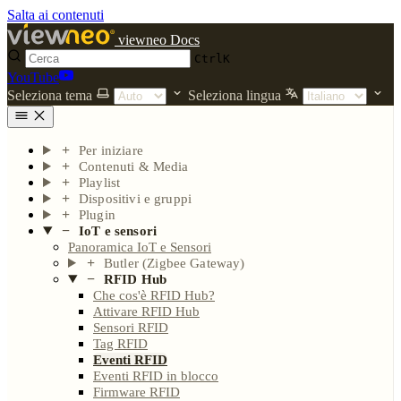
Salta ai contenuti
viewneo Docs
Ctrl
K
YouTube
Seleziona tema
Seleziona lingua
Per iniziare
Contenuti & Media
Playlist
Dispositivi e gruppi
Plugin
IoT e sensori
Panoramica IoT e Sensori
Butler (Zigbee Gateway)
RFID Hub
Che cos'è RFID Hub?
Attivare RFID Hub
Sensori RFID
Tag RFID
Eventi RFID
Eventi RFID in blocco
Firmware RFID