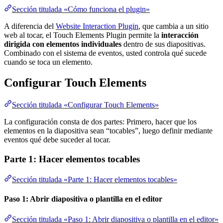
Sección titulada «Cómo funciona el plugin»
A diferencia del
Website Interaction Plugin
, que cambia a un sitio
web al tocar, el Touch Elements Plugin permite la
interacción
dirigida con elementos individuales
dentro de sus diapositivas.
Combinado con el sistema de eventos, usted controla qué sucede
cuando se toca un elemento.
Configurar Touch Elements
Sección titulada «Configurar Touch Elements»
La configuración consta de dos partes: Primero, hacer que los
elementos en la diapositiva sean “tocables”, luego definir mediante
eventos qué debe suceder al tocar.
Parte 1: Hacer elementos tocables
Sección titulada «Parte 1: Hacer elementos tocables»
Paso 1: Abrir diapositiva o plantilla en el editor
Sección titulada «Paso 1: Abrir diapositiva o plantilla en el editor»