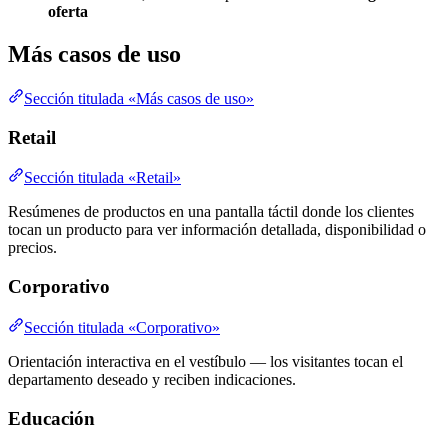
oferta
Más casos de uso
Sección titulada «Más casos de uso»
Retail
Sección titulada «Retail»
Resúmenes de productos en una pantalla táctil donde los clientes
tocan un producto para ver información detallada, disponibilidad o
precios.
Corporativo
Sección titulada «Corporativo»
Orientación interactiva en el vestíbulo — los visitantes tocan el
departamento deseado y reciben indicaciones.
Educación