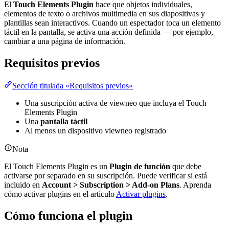
El
Touch Elements Plugin
hace que objetos individuales,
elementos de texto o archivos multimedia en sus diapositivas y
plantillas sean interactivos. Cuando un espectador toca un elemento
táctil en la pantalla, se activa una acción definida — por ejemplo,
cambiar a una página de información.
Requisitos previos
Sección titulada «Requisitos previos»
Una suscripción activa de viewneo que incluya el Touch
Elements Plugin
Una
pantalla táctil
Al menos un dispositivo viewneo registrado
Nota
El Touch Elements Plugin es un
Plugin de función
que debe
activarse por separado en su suscripción. Puede verificar si está
incluido en
Account > Subscription > Add-on Plans
. Aprenda
cómo activar plugins en el artículo
Activar plugins
.
Cómo funciona el plugin