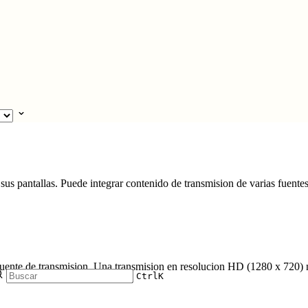
us pantallas. Puede integrar contenido de transmision de varias fuentes 
 fuente de transmision. Una transmision en resolucion HD (1280 x 720) 
Ctrl
K