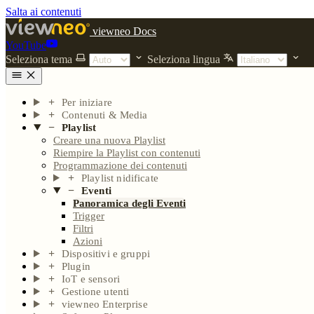
Salta ai contenuti
viewneo Docs
YouTube
Seleziona tema
Seleziona lingua
Per iniziare
Contenuti & Media
Playlist
Creare una nuova Playlist
Riempire la Playlist con contenuti
Programmazione dei contenuti
Playlist nidificate
Eventi
Panoramica degli Eventi
Trigger
Filtri
Azioni
Dispositivi e gruppi
Plugin
IoT e sensori
Gestione utenti
viewneo Enterprise