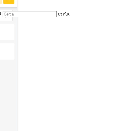
Ctrl
K