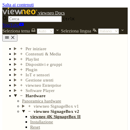
Salta ai contenuti
viewneo Docs
Ctrl
K
YouTube
Seleziona tema
Seleziona lingua
Per iniziare
Contenuti & Media
Playlist
Dispositivi e gruppi
Plugin
IoT e sensori
Gestione utenti
viewneo Enterprise
Software Player
Hardware
Panoramica hardware
viewneo SignageBox v1
viewneo SignageBox v2
viewneo 4K SignageBox II
Installazione
Reset