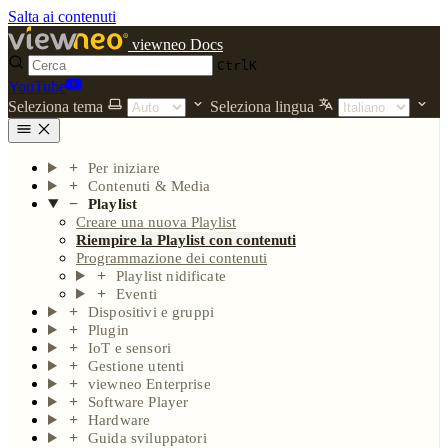
Salta ai contenuti
viewneo Docs
Ctrl
K
YouTube
Seleziona tema
Seleziona lingua
Per iniziare
Contenuti & Media
Playlist
Creare una nuova Playlist
Riempire la Playlist con contenuti
Programmazione dei contenuti
Playlist nidificate
Eventi
Dispositivi e gruppi
Plugin
IoT e sensori
Gestione utenti
viewneo Enterprise
Software Player
Hardware
Guida sviluppatori