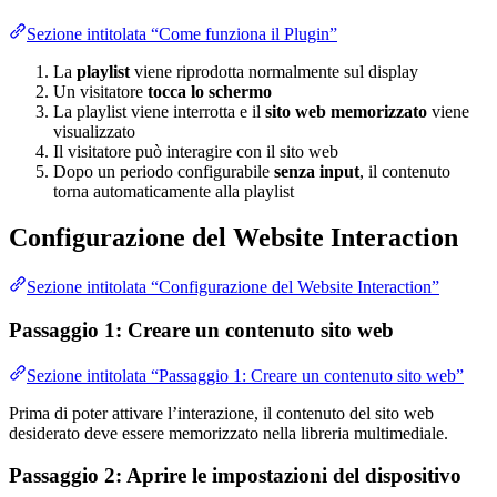
Sezione intitolata “Come funziona il Plugin”
La
playlist
viene riprodotta normalmente sul display
Un visitatore
tocca lo schermo
La playlist viene interrotta e il
sito web memorizzato
viene
visualizzato
Il visitatore può interagire con il sito web
Dopo un periodo configurabile
senza input
, il contenuto
torna automaticamente alla playlist
Configurazione del Website Interaction
Sezione intitolata “Configurazione del Website Interaction”
Passaggio 1: Creare un contenuto sito web
Sezione intitolata “Passaggio 1: Creare un contenuto sito web”
Prima di poter attivare l’interazione, il contenuto del sito web
desiderato deve essere memorizzato nella libreria multimediale.
Passaggio 2: Aprire le impostazioni del dispositivo