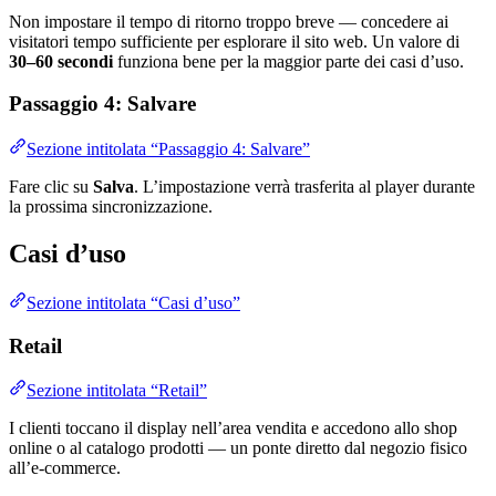
Non impostare il tempo di ritorno troppo breve — concedere ai
visitatori tempo sufficiente per esplorare il sito web. Un valore di
30–60 secondi
funziona bene per la maggior parte dei casi d’uso.
Passaggio 4: Salvare
Sezione intitolata “Passaggio 4: Salvare”
Fare clic su
Salva
. L’impostazione verrà trasferita al player durante
la prossima sincronizzazione.
Casi d’uso
Sezione intitolata “Casi d’uso”
Retail
Sezione intitolata “Retail”
I clienti toccano il display nell’area vendita e accedono allo shop
online o al catalogo prodotti — un ponte diretto dal negozio fisico
all’e-commerce.