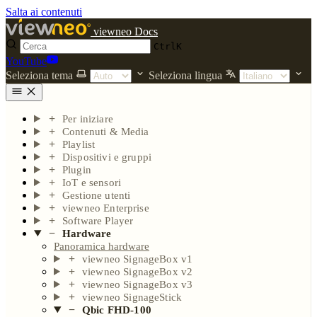
Salta ai contenuti
viewneo Docs
Ctrl
K
YouTube
Seleziona tema
Seleziona lingua
Per iniziare
Contenuti & Media
Playlist
Dispositivi e gruppi
Plugin
IoT e sensori
Gestione utenti
viewneo Enterprise
Software Player
Hardware
Panoramica hardware
viewneo SignageBox v1
viewneo SignageBox v2
viewneo SignageBox v3
viewneo SignageStick
Qbic FHD-100