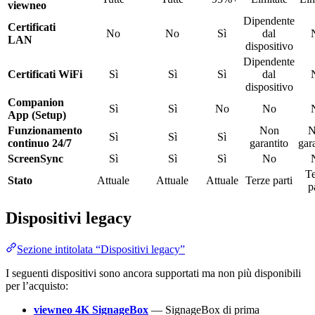
viewneo
Dipendente
Certificati
No
No
Sì
dal
LAN
dispositivo
Dipendente
Certificati WiFi
Sì
Sì
Sì
dal
dispositivo
Companion
Sì
Sì
No
No
App (Setup)
Funzionamento
Non
N
Sì
Sì
Sì
continuo 24/7
garantito
gar
ScreenSync
Sì
Sì
Sì
No
Te
Stato
Attuale
Attuale
Attuale
Terze parti
p
Dispositivi legacy
Sezione intitolata “Dispositivi legacy”
I seguenti dispositivi sono ancora supportati ma non più disponibili
per l’acquisto:
viewneo 4K SignageBox
— SignageBox di prima