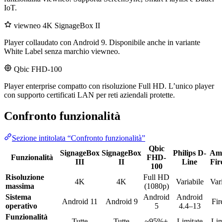
IoT.
viewneo 4K SignageBox II
Player collaudato con Android 9. Disponibile anche in variante
White Label senza marchio viewneo.
Qbic FHD-100
Player enterprise compatto con risoluzione Full HD. L’unico player
con supporto certificati LAN per reti aziendali protette.
Confronto funzionalità
Sezione intitolata “Confronto funzionalità”
Qbic
SignageBox
SignageBox
Philips D-
Am
Funzionalità
FHD-
III
II
Line
Fir
100
Risoluzione
Full HD
4K
4K
Variabile
Var
massima
(1080p)
Sistema
Android
Android
Android 11
Android 9
Fir
operativo
5
4.4–13
Funzionalità
Tutte
Tutte
~95%+
Limitate
Lim