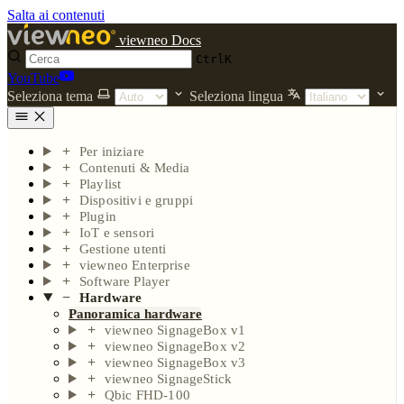
Salta ai contenuti
viewneo Docs
Ctrl
K
YouTube
Seleziona tema
Seleziona lingua
Per iniziare
Contenuti & Media
Playlist
Dispositivi e gruppi
Plugin
IoT e sensori
Gestione utenti
viewneo Enterprise
Software Player
Hardware
Panoramica hardware
viewneo SignageBox v1
viewneo SignageBox v2
viewneo SignageBox v3
viewneo SignageStick
Qbic FHD-100