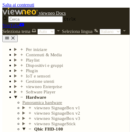
Salta ai contenuti
viewneo Docs
Ctrl
K
YouTube
Seleziona tema
Seleziona lingua
Per iniziare
Contenuti & Media
Playlist
Dispositivi e gruppi
Plugin
IoT e sensori
Gestione utenti
viewneo Enterprise
Software Player
Hardware
Panoramica hardware
viewneo SignageBox v1
viewneo SignageBox v2
viewneo SignageBox v3
viewneo SignageStick
Qbic FHD-100