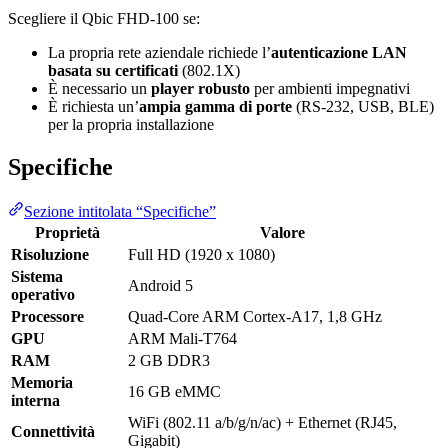
Scegliere il Qbic FHD-100 se:
La propria rete aziendale richiede l’
autenticazione LAN
basata su certificati
(802.1X)
È necessario un
player robusto
per ambienti impegnativi
È richiesta un’
ampia gamma di porte
(RS-232, USB, BLE)
per la propria installazione
Specifiche
Sezione intitolata “Specifiche”
Proprietà
Valore
Risoluzione
Full HD (1920 x 1080)
Sistema
Android 5
operativo
Processore
Quad-Core ARM Cortex-A17, 1,8 GHz
GPU
ARM Mali-T764
RAM
2 GB DDR3
Memoria
16 GB eMMC
interna
WiFi (802.11 a/b/g/n/ac) + Ethernet (RJ45,
Connettività
Gigabit)