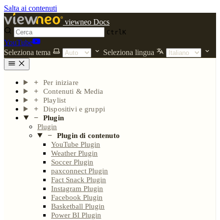
Salta ai contenuti
viewneo Docs
Ctrl
K
YouTube
Seleziona tema
Seleziona lingua
Per iniziare
Contenuti & Media
Playlist
Dispositivi e gruppi
Plugin
Plugin
Plugin di contenuto
YouTube Plugin
Weather Plugin
Soccer Plugin
paxconnect Plugin
Fact Snack Plugin
Instagram Plugin
Facebook Plugin
Basketball Plugin
Power BI Plugin