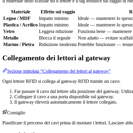
Il materiale dello scaffale tra il lettore e il tag influisce sul raggio di r
Materiale
Effetto sul raggio
R
Legno / MDF
Impatto minimo
Ideale — mantenere lo spesso
Plastica / Acrilico
Impatto minimo
Ideale — mantenere lo spesso
Vetro
Leggera riduzione
Funziona bene — mantenere lo
Metallo
Blocca il segnale
Non adatto — evitare scaffali 
Marmo / Pietra
Riduzione moderata
Potrebbe funzionare — testare 
Collegamento dei lettori al gateway
Sezione intitolata “Collegamento dei lettori al gateway”
Ogni lettore RFID si collega al gateway RFID tramite un cavo:
Far passare il cavo dal lettore alla posizione del gateway. Utiliz
Collegare il cavo a una porta disponibile sul gateway.
Il gateway rileverà automaticamente il lettore collegato.
Consiglio
Pianificare il percorso dei cavi prima di montare i lettori. Lasciare ab