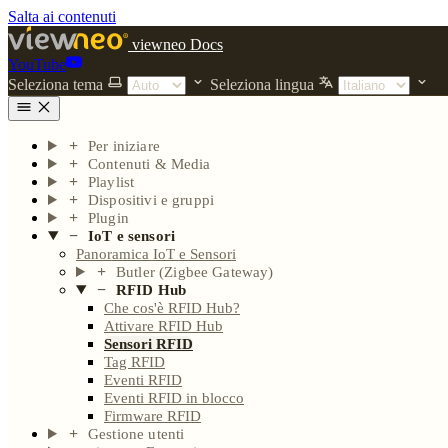
Salta ai contenuti
viewneo Docs
YouTube
Seleziona tema
Seleziona lingua
Per iniziare
Contenuti & Media
Playlist
Dispositivi e gruppi
Plugin
IoT e sensori
Panoramica IoT e Sensori
Butler (Zigbee Gateway)
RFID Hub
Che cos'è RFID Hub?
Attivare RFID Hub
Sensori RFID
Tag RFID
Eventi RFID
Eventi RFID in blocco
Firmware RFID
Gestione utenti