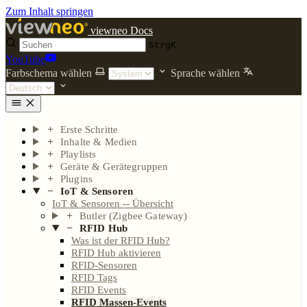
Zum Inhalt springen
viewneo Docs
Strg
K
YouTube
Farbschema wählen
Sprache wählen
Erste Schritte
Inhalte & Medien
Playlists
Geräte & Gerätegruppen
Plugins
IoT & Sensoren
IoT & Sensoren -- Übersicht
Butler (Zigbee Gateway)
RFID Hub
Was ist der RFID Hub?
RFID Hub aktivieren
RFID-Sensoren
RFID Tags
RFID Events
RFID Massen-Events