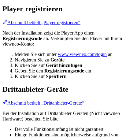
Player registrieren
Abschnitt betitelt „Player registrieren“
Nach der Installation zeigt die Player App einen
Registrierungscode
an. Verknüpfen Sie den Player mit Ihrem
viewneo-Konto:
Melden Sie sich unter
www.viewneo.com/login
an
Navigieren Sie zu
Geräte
Klicken Sie auf
Gerät hinzufügen
Geben Sie den
Registrierungscode
ein
Klicken Sie auf
Speichern
Drittanbieter-Geräte
Abschnitt betitelt „Drittanbieter-Geräte“
Bei der Installation auf Drittanbieter-Geräten (Nicht-viewneo-
Hardware) beachten Sie bitte:
Der volle Funktionsumfang ist nicht garantiert
Einige Funktionen sind möglicherweise aufgrund von