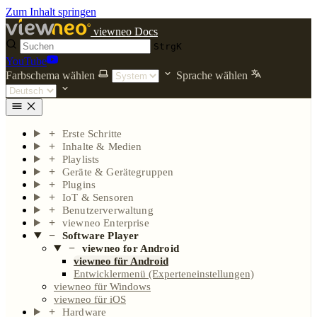
Zum Inhalt springen
viewneo Docs
Strg
K
YouTube
Farbschema wählen
Sprache wählen
Erste Schritte
Inhalte & Medien
Playlists
Geräte & Gerätegruppen
Plugins
IoT & Sensoren
Benutzerverwaltung
viewneo Enterprise
Software Player
viewneo for Android
viewneo für Android
Entwicklermenü (Experteneinstellungen)
viewneo für Windows
viewneo für iOS
Hardware