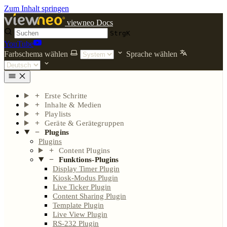
Zum Inhalt springen
viewneo Docs
Strg
K
YouTube
Farbschema wählen
Sprache wählen
Erste Schritte
Inhalte & Medien
Playlists
Geräte & Gerätegruppen
Plugins
Plugins
Content Plugins
Funktions-Plugins
Display Timer Plugin
Kiosk-Modus Plugin
Live Ticker Plugin
Content Sharing Plugin
Template Plugin
Live View Plugin
RS-232 Plugin