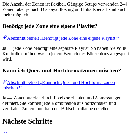
Die Anzahl der Zonen ist flexibel. Gängige Setups verwenden 2–4
Zonen, aber je nach Displayauflösung und Inhaltsbedarf sind auch
mehr möglich.
Benötigt jede Zone eine eigene Playlist?
Abschnitt betitelt „Benötigt jede Zone eine eigene Playlist?“
Ja — jede Zone benötigt eine separate Playlist. So haben Sie volle
Kontrolle darüber, was in jedem Bereich des Bildschirms abgespielt
wird.
Kann ich Quer- und Hochformatzonen mischen?
Abschnitt betitelt „Kann ich Quer- und Hochformatzonen
mischen?“
Ja — Zonen werden durch Pixelkoordinaten und Abmessungen
definiert. Sie können jede Kombination aus horizontalen und
vertikalen Zonen innerhalb der Bildschirmfläche erstellen.
Nächste Schritte