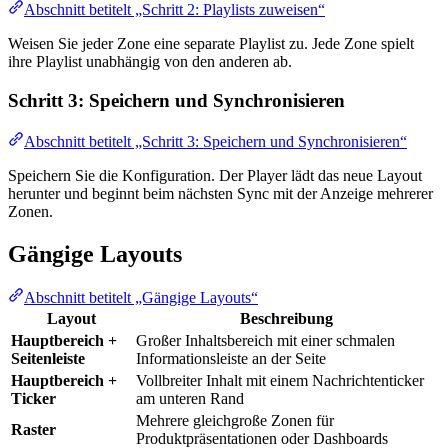
Abschnitt betitelt „Schritt 2: Playlists zuweisen“
Weisen Sie jeder Zone eine separate Playlist zu. Jede Zone spielt
ihre Playlist unabhängig von den anderen ab.
Schritt 3: Speichern und Synchronisieren
Abschnitt betitelt „Schritt 3: Speichern und Synchronisieren“
Speichern Sie die Konfiguration. Der Player lädt das neue Layout
herunter und beginnt beim nächsten Sync mit der Anzeige mehrerer
Zonen.
Gängige Layouts
Abschnitt betitelt „Gängige Layouts“
Layout
Beschreibung
Hauptbereich +
Großer Inhaltsbereich mit einer schmalen
Seitenleiste
Informationsleiste an der Seite
Hauptbereich +
Vollbreiter Inhalt mit einem Nachrichtenticker
Ticker
am unteren Rand
Mehrere gleichgroße Zonen für
Raster
Produktpräsentationen oder Dashboards