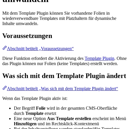
Mit dem Template Plugin können Sie vorhandene Folien in
wiederverwendbare Templates mit Platzhaltern für dynamische
Inhalte umwandeln.
Voraussetzungen
Abschnitt betitelt „Voraussetzungen“
Diese Funktion erfordert die Aktivierung des
Template Plugin
. Ohne
das Plugin können nur Folien (keine Templates) erstellt werden.
Was sich mit dem Template Plugin ändert
Abschnitt betitelt „Was sich mit dem Template Plugin ändert“
Wenn das Template Plugin aktiv ist:
Der Begriff
Folie
wird in der gesamten CMS-Oberfläche
durch
Template
ersetzt
Eine neue Option
Aus Template erstellen
erscheint im Menü
Hinzufügen
und im Rechtsklick-Kontextmenü
Bei der Inhaltserstellung werden standardmäßig Templates