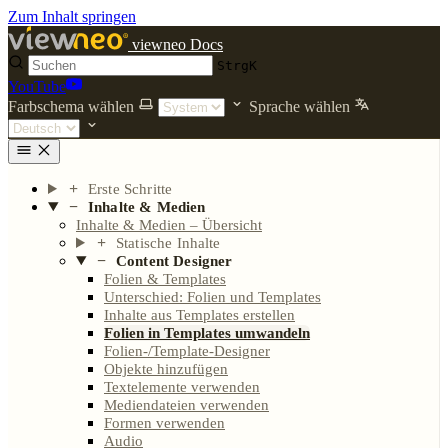
Zum Inhalt springen
viewneo Docs
Strg
K
YouTube
Farbschema wählen
Sprache wählen
Erste Schritte
Inhalte & Medien
Inhalte & Medien – Übersicht
Statische Inhalte
Content Designer
Folien & Templates
Unterschied: Folien und Templates
Inhalte aus Templates erstellen
Folien in Templates umwandeln
Folien-/Template-Designer
Objekte hinzufügen
Textelemente verwenden
Mediendateien verwenden
Formen verwenden
Audio