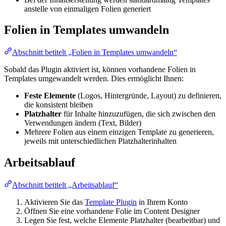
anstelle von einmaligen Folien generiert
Folien in Templates umwandeln
Abschnitt betitelt „Folien in Templates umwandeln“
Sobald das Plugin aktiviert ist, können vorhandene Folien in
Templates umgewandelt werden. Dies ermöglicht Ihnen:
Feste Elemente
(Logos, Hintergründe, Layout) zu definieren,
die konsistent bleiben
Platzhalter
für Inhalte hinzuzufügen, die sich zwischen den
Verwendungen ändern (Text, Bilder)
Mehrere Folien aus einem einzigen Template zu generieren,
jeweils mit unterschiedlichen Platzhalterinhalten
Arbeitsablauf
Abschnitt betitelt „Arbeitsablauf“
Aktivieren Sie das
Template Plugin
in Ihrem Konto
Öffnen Sie eine vorhandene Folie im Content Designer
Legen Sie fest, welche Elemente Platzhalter (bearbeitbar) und