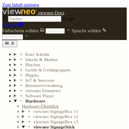
Zum Inhalt springen
viewneo Docs
Strg
K
YouTube
Farbschema wählen
Sprache wählen
Erste Schritte
Inhalte & Medien
Playlists
Geräte & Gerätegruppen
Plugins
IoT & Sensoren
Benutzerverwaltung
viewneo Enterprise
Software Player
Hardware
Hardware-Überblick
viewneo SignageBox v1
viewneo SignageBox v2
viewneo SignageBox v3
viewneo SignageStick