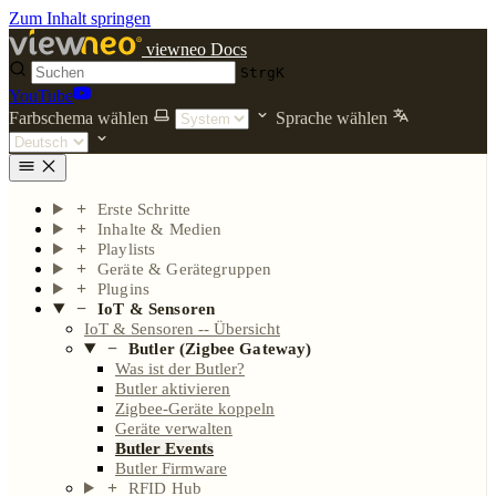
Zum Inhalt springen
viewneo Docs
Strg
K
YouTube
Farbschema wählen
Sprache wählen
Erste Schritte
Inhalte & Medien
Playlists
Geräte & Gerätegruppen
Plugins
IoT & Sensoren
IoT & Sensoren -- Übersicht
Butler (Zigbee Gateway)
Was ist der Butler?
Butler aktivieren
Zigbee-Geräte koppeln
Geräte verwalten
Butler Events
Butler Firmware
RFID Hub