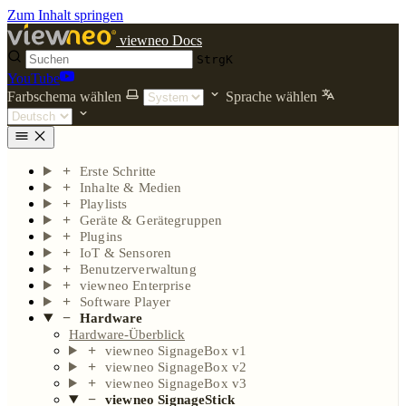
Zum Inhalt springen
viewneo Docs
Strg
K
YouTube
Farbschema wählen
Sprache wählen
Erste Schritte
Inhalte & Medien
Playlists
Geräte & Gerätegruppen
Plugins
IoT & Sensoren
Benutzerverwaltung
viewneo Enterprise
Software Player
Hardware
Hardware-Überblick
viewneo SignageBox v1
viewneo SignageBox v2
viewneo SignageBox v3
viewneo SignageStick