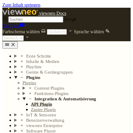
Zum Inhalt springen
viewneo Docs
Strg
K
YouTube
Farbschema wählen
Sprache wählen
Erste Schritte
Inhalte & Medien
Playlists
Geräte & Gerätegruppen
Plugins
Plugins
Content Plugins
Funktions-Plugins
Integration & Automatisierung
API Plugin
Zapier Plugin
IoT & Sensoren
Benutzerverwaltung
viewneo Enterprise
Software Player