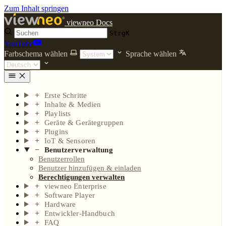
Zum Inhalt springen
viewneo Docs
Strg
K
YouTube
Farbschema wählen
Sprache wählen
Erste Schritte
Inhalte & Medien
Playlists
Geräte & Gerätegruppen
Plugins
IoT & Sensoren
Benutzerverwaltung
Benutzerrollen
Benutzer hinzufügen & einladen
Berechtigungen verwalten
viewneo Enterprise
Software Player
Hardware
Entwickler-Handbuch
FAQ