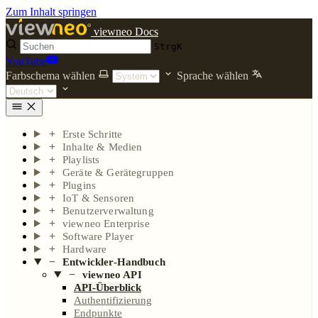
Zum Inhalt springen
viewneo Docs
Strg
K
YouTube
Farbschema wählen
Sprache wählen
Erste Schritte
Inhalte & Medien
Playlists
Geräte & Gerätegruppen
Plugins
IoT & Sensoren
Benutzerverwaltung
viewneo Enterprise
Software Player
Hardware
Entwickler-Handbuch
viewneo API
API-Überblick
Authentifizierung
Endpunkte