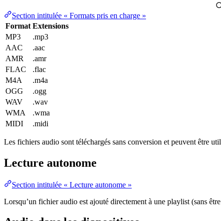
Section intitulée « Formats pris en charge »
Format
Extensions
MP3
.mp3
AAC
.aac
AMR
.amr
FLAC
.flac
M4A
.m4a
OGG
.ogg
WAV
.wav
WMA
.wma
MIDI
.midi
Les fichiers audio sont téléchargés sans conversion et peuvent être u
Lecture autonome
Section intitulée « Lecture autonome »
Lorsqu’un fichier audio est ajouté directement à une playlist (sans êtr