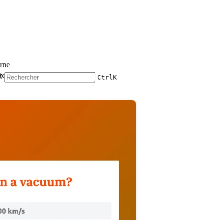
erne
x., Citation, Fait amusant)
Ctrl
K