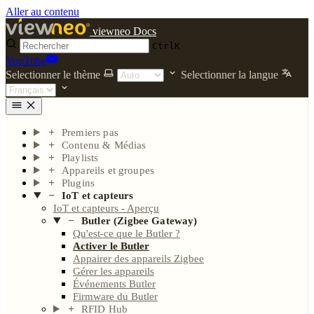
Aller au contenu
viewneo Docs
Ctrl
K
YouTube
Selectionner le thème
Selectionner la langue
Premiers pas
Contenu & Médias
Playlists
Appareils et groupes
Plugins
IoT et capteurs
IoT et capteurs - Aperçu
Butler (Zigbee Gateway)
Qu'est-ce que le Butler ?
Activer le Butler
Appairer des appareils Zigbee
Gérer les appareils
Événements Butler
Firmware du Butler
RFID Hub