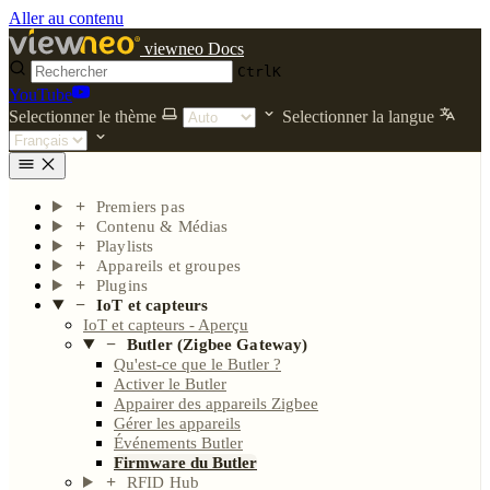
Aller au contenu
viewneo Docs
Ctrl
K
YouTube
Selectionner le thème
Selectionner la langue
Premiers pas
Contenu & Médias
Playlists
Appareils et groupes
Plugins
IoT et capteurs
IoT et capteurs - Aperçu
Butler (Zigbee Gateway)
Qu'est-ce que le Butler ?
Activer le Butler
Appairer des appareils Zigbee
Gérer les appareils
Événements Butler
Firmware du Butler
RFID Hub