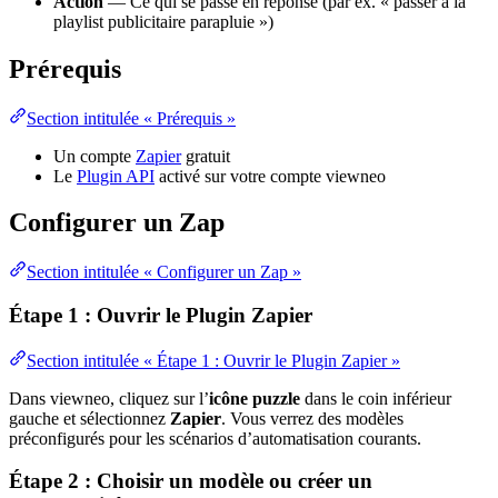
Action
— Ce qui se passe en réponse (par ex. « passer à la
playlist publicitaire parapluie »)
Prérequis
Section intitulée « Prérequis »
Un compte
Zapier
gratuit
Le
Plugin API
activé sur votre compte viewneo
Configurer un Zap
Section intitulée « Configurer un Zap »
Étape 1 : Ouvrir le Plugin Zapier
Section intitulée « Étape 1 : Ouvrir le Plugin Zapier »
Dans viewneo, cliquez sur l’
icône puzzle
dans le coin inférieur
gauche et sélectionnez
Zapier
. Vous verrez des modèles
préconfigurés pour les scénarios d’automatisation courants.
Étape 2 : Choisir un modèle ou créer un