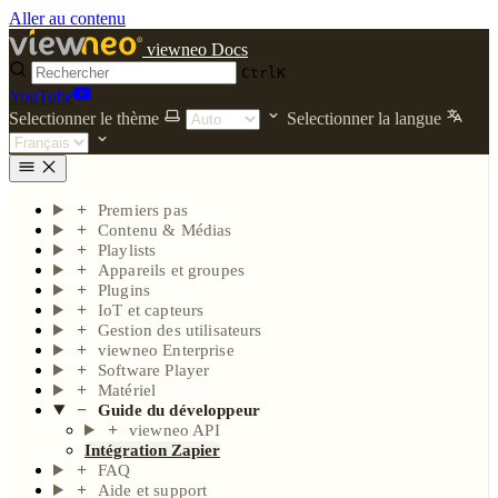
Aller au contenu
viewneo Docs
Ctrl
K
YouTube
Selectionner le thème
Selectionner la langue
Premiers pas
Contenu & Médias
Playlists
Appareils et groupes
Plugins
IoT et capteurs
Gestion des utilisateurs
viewneo Enterprise
Software Player
Matériel
Guide du développeur
viewneo API
Intégration Zapier
FAQ
Aide et support