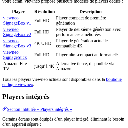
votre écran. viewneo propose plusieurs modèles de players dédiés :
Player
Résolution
Description
viewneo
Player compact de première
Full HD
SignageBox v1
génération
viewneo
Player de deuxième génération avec
Full HD
SignageBox v2
performances améliorées
viewneo
Player de génération actuelle
4K UHD
SignageBox v3
compatible 4K
viewneo
Full HD
Player ultra-compact au format clé
SignageStick
Amazon Fire
Alternative tierce, disponible via
jusqu’à 4K
TV
Amazon
Tous les players viewneo actuels sont disponibles dans la
boutique
en ligne viewneo
.
Players intégrés
Section intitulée « Players intégrés »
Certains écrans sont équipés d’un player intégré, éliminant le besoin
d’un appareil séparé :