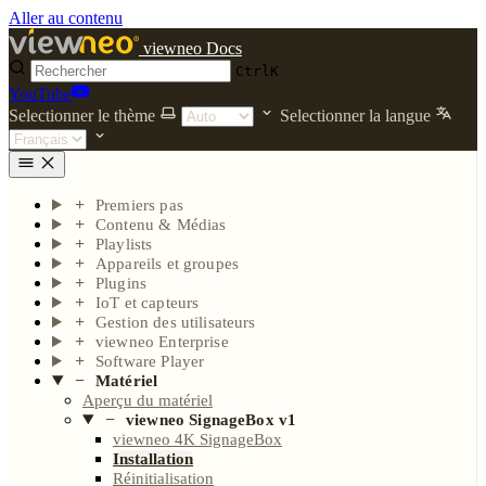
Aller au contenu
viewneo Docs
Ctrl
K
YouTube
Selectionner le thème
Selectionner la langue
Premiers pas
Contenu & Médias
Playlists
Appareils et groupes
Plugins
IoT et capteurs
Gestion des utilisateurs
viewneo Enterprise
Software Player
Matériel
Aperçu du matériel
viewneo SignageBox v1
viewneo 4K SignageBox
Installation
Réinitialisation